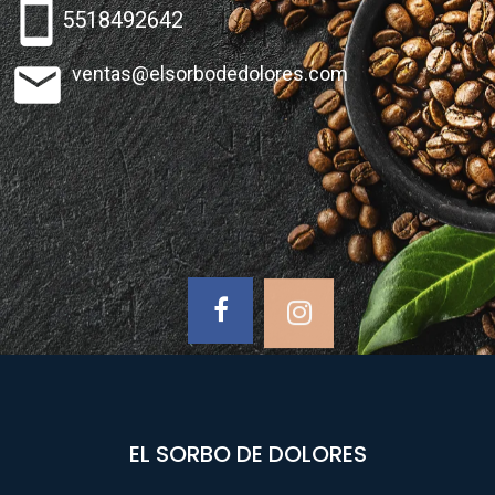
stay_current_portrait
5518492642
email
ventas@elsorbodedolores.com
EL SORBO DE DOLORES