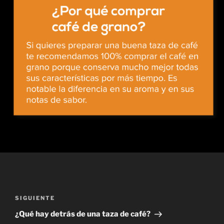
Navegación
de
Siguiente
SIGUIENTE
entradas
entrada
¿Qué hay detrás de una taza de café?